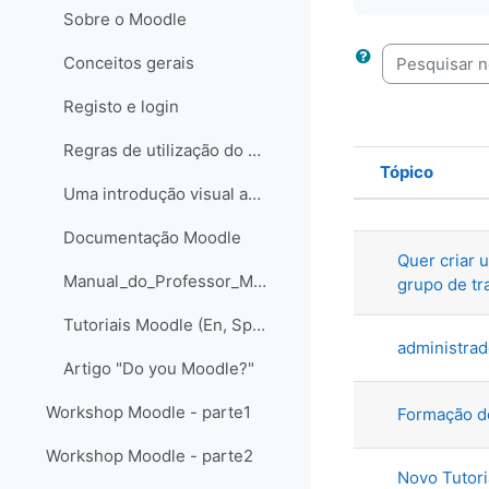
Sobre o Moodle
Conceitos gerais
Pesquisar nos
Registo e login
Regras de utilização do Moodle Ciência na Escola
Tópico
Uma introdução visual ao Moodle@FCTUNL - para professores e criadores de páginas - Versão Flash Paper
Estado
Lista de t
Documentação Moodle
Quer criar 
Manual_do_Professor_Moodle_LABORIS
grupo de tr
Tutoriais Moodle (En, Sp, Pt)
administrad
Artigo "Do you Moodle?"
Workshop Moodle - parte1
Formação de
Workshop Moodle - parte2
Novo Tutori