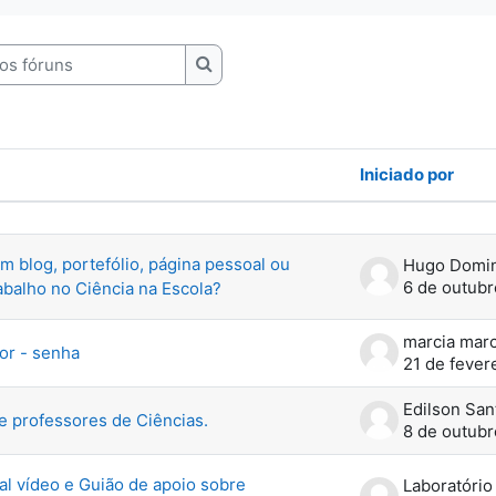
 fóruns
Pesquisar nos fóruns
Iniciado por
ópicos. A mostrar 23 de 23 tópicos
um blog, portefólio, página pessoal ou
Hugo Domi
6 de outub
abalho no Ciência na Escola?
marcia marc
or - senha
21 de fever
Edilson San
 professores de Ciências.
8 de outub
al vídeo e Guião de apoio sobre