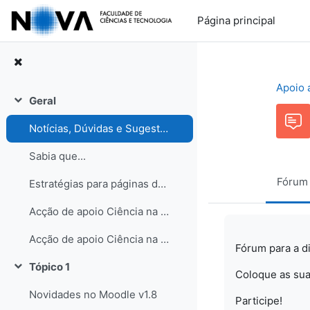
Ir para o conteúdo principal
Página principal
Apoio 
Geral
Contrair
Notícias, Dúvidas e Sugestões. Participe no Fórum de discussão!
Sabia que...
Fórum
Estratégias para páginas de turma
Acção de apoio Ciência na Escola
Acção de apoio Ciência na Escola
Fórum para a d
Tópico 1
Contrair
Coloque as sua
Novidades no Moodle v1.8
Participe!