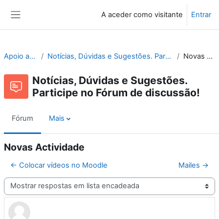
Ir para o conteúdo principal
A aceder como visitante
Entrar
Painel lateral
Apoio ao Moodle
Notícias, Dúvidas e Sugestões. Participe no Fórum de discussão!
Novas Actividade
Notícias, Dúvidas e Sugestões.
Participe no Fórum de discussão!
Fórum
Mais
Novas Actividade
← Colocar vídeos no Moodle
Mailes →
Modo de visualização