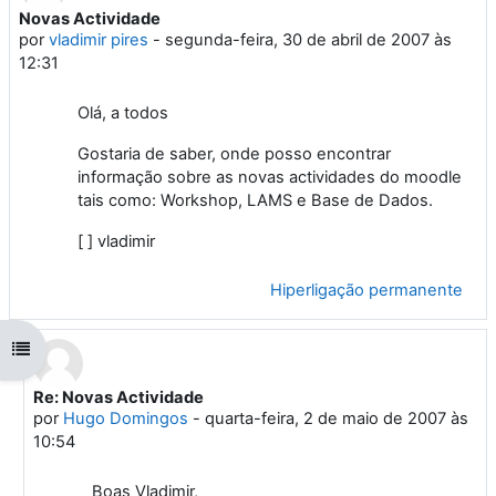
Novas Actividade
Número de respostas: 1
por
vladimir pires
-
segunda-feira, 30 de abril de 2007 às
12:31
Olá, a todos
Gostaria de saber, onde posso encontrar
informação sobre as novas actividades do moodle
tais como: Workshop, LAMS e Base de Dados.
[ ] vladimir
Hiperligação permanente
Abrir índice da disciplina
Re: Novas Actividade
Em resposta a 'vladimir pires'
por
Hugo Domingos
-
quarta-feira, 2 de maio de 2007 às
10:54
Boas Vladimir,