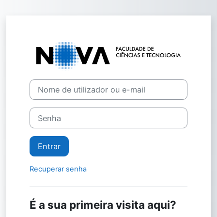
Ir para o conteúdo principal
Entrar em Ciên
Ir para criar nova conta
Nome de utilizador ou e-mail
Senha
Entrar
Recuperar senha
É a sua primeira visita aqui?