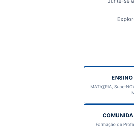
Junte-se 
Explor
ENSINO
MATh∑RIA, SuperNOV
M
COMUNIDA
Formação de Profess