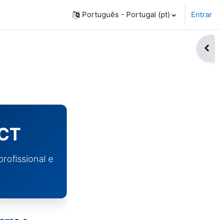
Português - Portugal ‎(pt)‎
Entrar
Abri
FCT
rofissional e