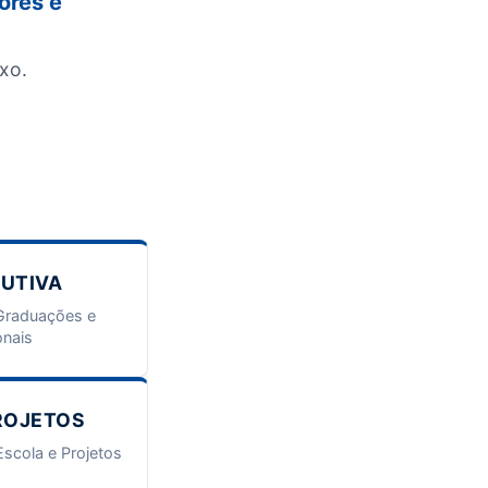
ores e
xo.
UTIVA
Graduações e
onais
ROJETOS
Escola e Projetos