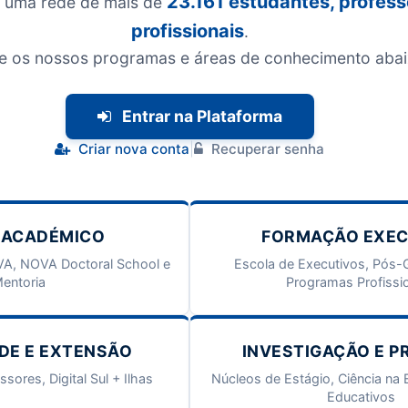
23.161 estudantes, profess
a uma rede de mais de
profissionais
.
e os nossos programas e áreas de conhecimento abai
Entrar na Plataforma
Criar nova conta
|
Recuperar senha
 ACADÉMICO
FORMAÇÃO EXEC
A, NOVA Doctoral School e
Escola de Executivos, Pós-
entoria
Programas Profissi
DE E EXTENSÃO
INVESTIGAÇÃO E P
ores, Digital Sul + Ilhas
Núcleos de Estágio, Ciência na 
Educativos