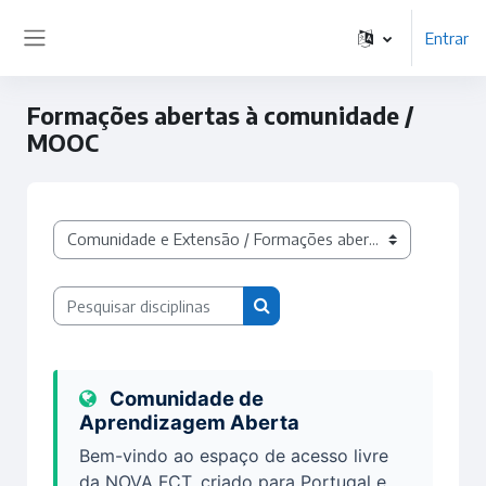
Ir para o conteúdo principal
Entrar
Painel lateral
Formações abertas à comunidade /
MOOC
Categorias de disciplinas
Pesquisar disciplinas
Pesquisar disciplinas
Comunidade de
Aprendizagem Aberta
Bem-vindo ao espaço de acesso livre
da NOVA FCT, criado para Portugal e