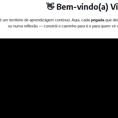
👋 Bem-vindo(a) Vi
é um território de aprendizagem contínuo. Aqui, cada
pegada
que dei
ou numa reflexão — constrói o caminho para ti e para quem vir