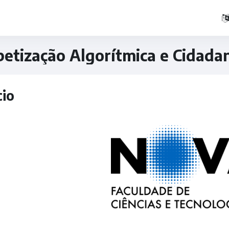
betização Algorítmica e Cidadan
sta de tópicos
cio