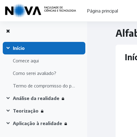
Ir para o conteúdo principal
Página principal
Alfa
Início
Contrair
Li
Iní
Comece aqui
Como serei avaliado?
Termo de compromisso do participante
Análise da realidade
Contrair
Teorização
Contrair
Aplicação à realidade
Contrair