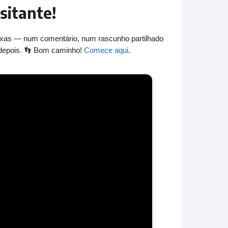
sitante!
xas — num comentário, num rascunho partilhado
 depois. 👣 Bom caminho!
Comece aqui
.