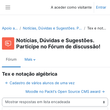
Ir para o conteúdo principal
A aceder como visitante
Entrar
Painel lateral
Apoio ao Moodle
Notícias, Dúvidas e Sugestões. Participe no Fórum de discussão!
Tex e notação algébrica
Notícias, Dúvidas e Sugestões.
Participe no Fórum de discussão!
Fórum
Mais
Tex e notação algébrica
← Cadastro de vários alunos de uma vez
Moodle no Packt's Open Source CMS award →
Modo de visualização