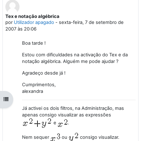
Tex e notação algébrica
Número de respostas: 2
por
Utilizador apagado
-
sexta-feira, 7 de setembro de
2007 às 20:06
Boa tarde !
Estou com dificuldades na activação do Tex e da
notação algébrica. Alguém me pode ajudar ?
Agradeço desde já !
Cumprimentos,
alexandra
Abrir índice da disciplina
Já activei os dois filtros, na Administração, mas
apenas consigo visualizar as expressões
e
.
Nem sequer
ou
consigo visualizar.