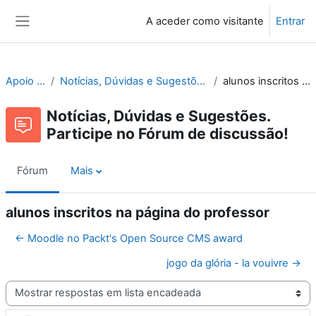
Ir para o conteúdo principal
A aceder como visitante
Entrar
Painel lateral
Apoio ao Moodle
Notícias, Dúvidas e Sugestões. Participe no Fórum de discussão!
alunos inscritos na página do professor
Notícias, Dúvidas e Sugestões.
Participe no Fórum de discussão!
Fórum
Mais
alunos inscritos na página do professor
← Moodle no Packt's Open Source CMS award
jogo da glória - la vouivre →
Modo de visualização