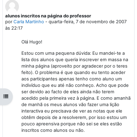
alunos inscritos na página do professor
Número de respostas: 2
por
Carla Martinho
-
quarta-feira, 7 de novembro de 2007
às 22:17
Olá Hugo!
Estou com uma pequena dúvida: Eu mandei-te a
lista dos alunos que queria inscrever em massa na
minha página (aproveito por agradecer por o teres
feito). O problema é que quando eu tento aceder
aos participantes apenas tenho como aluno um
indivíduo que eu até não conheço. Acho que pode
ser devido ao facto de eles ainda não terem
Abrir índice da disciplina
acedido pela primeira vez à página. E como amanhã
de manhã os meus alunos vão fazer uma lição
interactiva eu precisava de ver as notas que ele
obtêm depois de a resolverem, por isso estou um
pouco apreensiva porque não sei se eles estão
inscritos como alunos ou não.