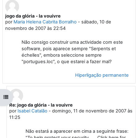
jogo da glória - la vouivre
Número de respostas: 4
por
Maria Helena Cabrita Borralho
-
sábado, 10 de
novembro de 2007 às 22:54
Não consigo construir uma actividade com este
software, pois aparece sempre "Serpents et
échelles", embora seleccione sempre
"portugues.loc", o que estarei a fazer mal?
Hiperligação permanente
Abrir índice da disciplina
Re: jogo da glória - la vouivre
Em resposta a 'Maria Helena Cabrita Borralho'
por
Isabel Catalão
-
domingo, 11 de novembro de 2007 às
11:25
Não estará a aparecer em cima a seguinte frase:
"To help protect your security.......Click here for