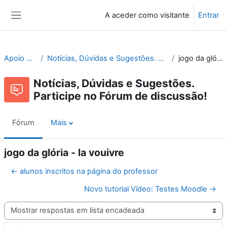
Ir para o conteúdo principal
A aceder como visitante
Entrar
Painel lateral
Apoio ao Moodle
Notícias, Dúvidas e Sugestões. Participe no Fórum de discussão!
jogo da glória - la vouivre
Notícias, Dúvidas e Sugestões.
Participe no Fórum de discussão!
Fórum
Mais
jogo da glória - la vouivre
← alunos inscritos na página do professor
Novo tutorial Vídeo: Testes Moodle →
Modo de visualização