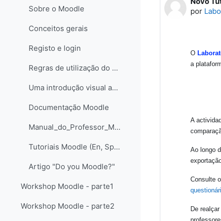
Novo Tut
Número d
Sobre o Moodle
por
Labo
Conceitos gerais
Registo e login
O
Laborat
a platafo
Regras de utilização do Moodle Ciência na Escola
Uma introdução visual ao Moodle@FCTUNL - para professores e criadores de páginas - Versão Flash Paper
Documentação Moodle
A activid
Manual_do_Professor_Moodle_LABORIS
comparaçã
Tutoriais Moodle (En, Sp, Pt)
Ao longo d
exportação
Artigo "Do you Moodle?"
Consulte o
Workshop Moodle - parte1
questionár
Workshop Moodle - parte2
De realçar
professor