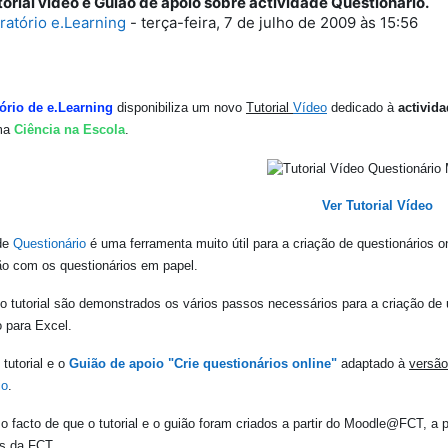
orial vídeo e Guião de apoio sobre actividade Questionário.
e respostas: 0
ratório e.Learning
-
terça-feira, 7 de julho de 2009 às 15:56
ório de e.Learning
disponibiliza um novo
Tutorial
Vídeo
dedicado à
activid
rma
Ciência na Escola
.
Ver Tutorial Vídeo
ade
Questionário
é uma ferramenta muito útil para a criação de questionários on
o com os questionários em papel.
o tutorial são demonstrados os vários passos necessários para a criação d
 para Excel.
 tutorial e o
Guião de apoio "Crie questionários online"
adaptado à
versão
io
.
 o facto de que o tutorial e o guião foram criados a partir do Moodle@FCT, a
es da FCT.