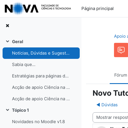
Ir para o conteúdo principal
Página principal
Apoio 
Geral
Contrair
Notícias, Dúvidas e Sugestões. Participe no Fórum de discussão!
Sabia que...
Fórum
Estratégias para páginas de turma
Acção de apoio Ciência na Escola
Novo Tuto
Acção de apoio Ciência na Escola
◀︎ Dúvidas
Tópico 1
Contrair
Modo de visualização
Novidades no Moodle v1.8