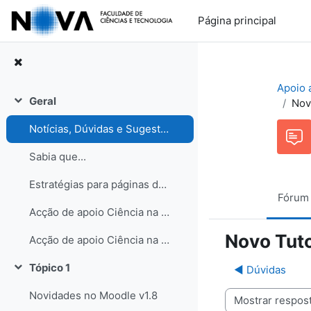
Ir para o conteúdo principal
Página principal
Apoio 
Geral
Nov
Contrair
Notícias, Dúvidas e Sugestões. Participe no Fórum de discussão!
Sabia que...
Estratégias para páginas de turma
Fórum
Acção de apoio Ciência na Escola
Novo Tuto
Acção de apoio Ciência na Escola
Tópico 1
◀︎ Dúvidas
Contrair
Novidades no Moodle v1.8
Modo de visualização