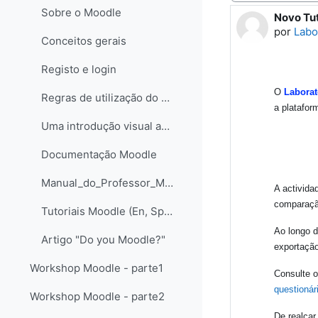
Sobre o Moodle
Novo Tut
Número d
por
Labo
Conceitos gerais
Registo e login
O
Laborat
Regras de utilização do Moodle Ciência na Escola
a platafo
Uma introdução visual ao Moodle@FCTUNL - para professores e criadores de páginas - Versão Flash Paper
Documentação Moodle
Manual_do_Professor_Moodle_LABORIS
A activid
comparaçã
Tutoriais Moodle (En, Sp, Pt)
Ao longo d
Artigo "Do you Moodle?"
exportação
Workshop Moodle - parte1
Consulte o
questionár
Workshop Moodle - parte2
De realçar