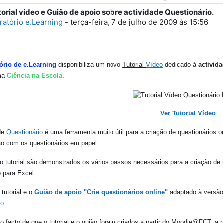
orial vídeo e Guião de apoio sobre actividade Questionário.
e respostas: 0
ratório e.Learning
-
terça-feira, 7 de julho de 2009 às 15:56
ório de e.Learning
disponibiliza um novo
Tutorial
Vídeo
dedicado à
activid
rma
Ciência na Escola
.
Ver Tutorial Vídeo
ade
Questionário
é uma ferramenta muito útil para a criação de questionários on
o com os questionários em papel.
o tutorial são demonstrados os vários passos necessários para a criação d
 para Excel.
 tutorial e o
Guião de apoio "Crie questionários online"
adaptado à
versão
io
.
 o facto de que o tutorial e o guião foram criados a partir do Moodle@FCT, a