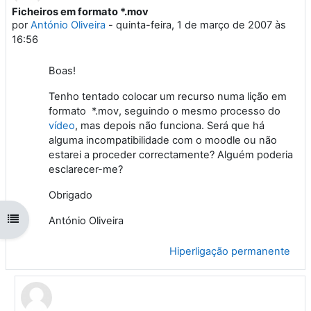
Ficheiros em formato *.mov
Número de respostas: 1
por
António Oliveira
-
quinta-feira, 1 de março de 2007 às
16:56
Boas!
Tenho tentado colocar um recurso numa lição em
formato *.mov, seguindo o mesmo processo do
vídeo
, mas depois não funciona. Será que há
alguma incompatibilidade com o moodle ou não
estarei a proceder correctamente? Alguém poderia
esclarecer-me?
Obrigado
Abrir índice da disciplina
António Oliveira
Hiperligação permanente