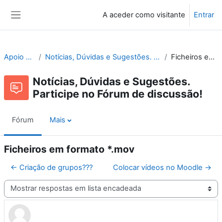
Ir para o conteúdo principal
A aceder como visitante
Entrar
Painel lateral
Apoio ao Moodle
Notícias, Dúvidas e Sugestões. Participe no Fórum de discussão!
Ficheiros em formato *.mov
Notícias, Dúvidas e Sugestões.
Participe no Fórum de discussão!
Fórum
Mais
Ficheiros em formato *.mov
← Criação de grupos???
Colocar vídeos no Moodle →
Modo de visualização