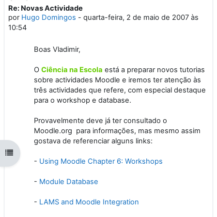
Re: Novas Actividade
Número de respostas: 0
por
Hugo Domingos
-
quarta-feira, 2 de maio de 2007 às
10:54
Boas Vladimir,
O
Ciência na Escola
está a preparar novos tutorias
sobre actividades Moodle e iremos ter atenção às
três actividades que refere, com especial destaque
para o workshop e database.
Provavelmente deve já ter consultado o
Moodle.org para informações, mas mesmo assim
gostava de referenciar alguns links:
Abrir índice da disciplina
-
Using Moodle Chapter 6: Workshops
-
Module Database
-
LAMS and Moodle Integration