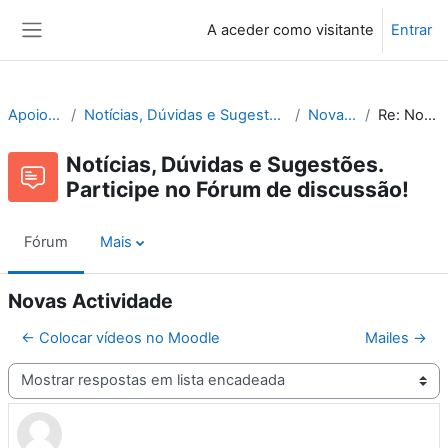
Ir para o conteúdo principal
A aceder como visitante
Entrar
Painel lateral
Apoio ao Moodle
Notícias, Dúvidas e Sugestões. Participe no Fórum de discussão!
Novas Actividade
Re: Novas Actividade
Notícias, Dúvidas e Sugestões.
Participe no Fórum de discussão!
Fórum
Mais
Novas Actividade
← Colocar vídeos no Moodle
Mailes →
Modo de visualização