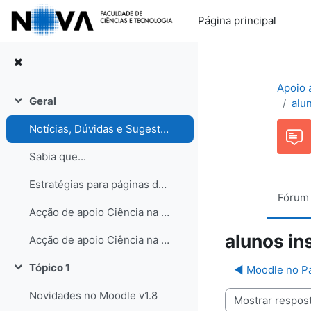
Ir para o conteúdo principal
Página principal
Apoio 
Geral
alu
Contrair
Notícias, Dúvidas e Sugestões. Participe no Fórum de discussão!
Sabia que...
Estratégias para páginas de turma
Fórum
Acção de apoio Ciência na Escola
alunos in
Acção de apoio Ciência na Escola
Tópico 1
◀︎ Moodle no P
Contrair
Novidades no Moodle v1.8
Modo de visualização