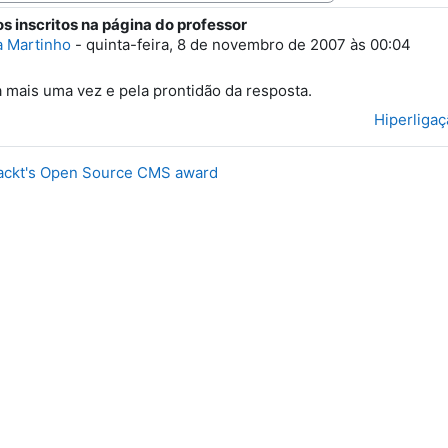
os inscritos na página do professor
e respostas: 0
a Martinho
-
quinta-feira, 8 de novembro de 2007 às 00:04
 mais uma vez e pela prontidão da resposta.
Hiperliga
ackt's Open Source CMS award