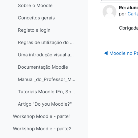
Sobre o Moodle
Re: alun
Número d
por
Carl
Conceitos gerais
Obrigada
Registo e login
Regras de utilização do Moodle Ciência na Escola
◀︎ Moodle no P
Uma introdução visual ao Moodle@FCTUNL - para professores e criadores de páginas - Versão Flash Paper
Documentação Moodle
Manual_do_Professor_Moodle_LABORIS
Tutoriais Moodle (En, Sp, Pt)
Artigo "Do you Moodle?"
Workshop Moodle - parte1
Workshop Moodle - parte2