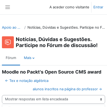
Ir para o conteúdo principal
A aceder como visitante
Entrar
Painel lateral
Apoio ao Moodle
Notícias, Dúvidas e Sugestões. Participe no Fórum de discussão!
Notícias, Dúvidas e Sugestões.
Participe no Fórum de discussão!
Fórum
Mais
Moodle no Packt's Open Source CMS award
← Tex e notação algébrica
alunos inscritos na página do professor →
Modo de visualização