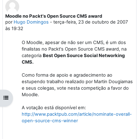
Moodle no Packt's Open Source CMS award
Número de respostas: 0
por
Hugo Domingos
-
terça-feira, 23 de outubro de 2007
às 19:32
O Moodle, apesar de não ser um CMS, é um dos
finalistas no Packt's Open Source CMS award, na
categoria
Best Open Source Social Networking
CMS.
Como forma de apoio e agradecimento ao
estupendo trabalho realizado por Martin Dougiamas
e seus colegas, vote nesta competição a favor do
Moodle.
Abrir índice da disciplina
A votação está disponível em:
http://www.packtpub.com/article/nominate-overall-
open-source-cms-winner