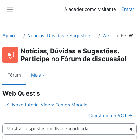
Ir para o conteúdo principal
A aceder como visitante
Entrar
Painel lateral
Apoio ao Moodle
Notícias, Dúvidas e Sugestões. Participe no Fórum de discussão!
Web Quest's
Re: Web Quest's
Notícias, Dúvidas e Sugestões.
Participe no Fórum de discussão!
Fórum
Mais
Web Quest's
← Novo tutorial Vídeo: Testes Moodle
Construir um VCT →
Modo de visualização