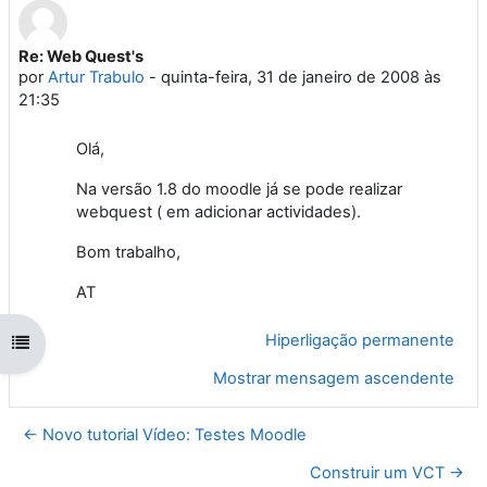
Re: Web Quest's
Número de respostas: 0
por
Artur Trabulo
-
quinta-feira, 31 de janeiro de 2008 às
21:35
Olá,
Na versão 1.8 do moodle já se pode realizar
webquest ( em adicionar actividades).
Bom trabalho,
AT
Hiperligação permanente
Abrir índice da disciplina
Mostrar mensagem ascendente
← Novo tutorial Vídeo: Testes Moodle
Construir um VCT →