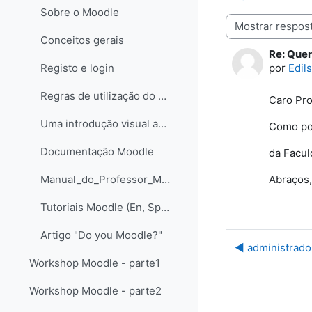
Sobre o Moodle
Modo de visualização
Conceitos gerais
Re: Quer
Número d
por
Edil
Registo e login
Regras de utilização do Moodle Ciência na Escola
Caro Prof
Uma introdução visual ao Moodle@FCTUNL - para professores e criadores de páginas - Versão Flash Paper
Como pod
Documentação Moodle
da Facul
Abraços,
Manual_do_Professor_Moodle_LABORIS
Tutoriais Moodle (En, Sp, Pt)
Artigo "Do you Moodle?"
◀︎ administrado
Workshop Moodle - parte1
Workshop Moodle - parte2