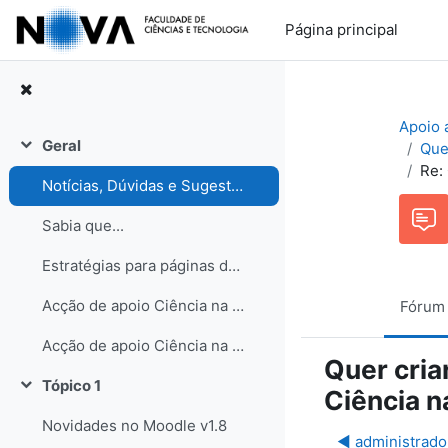
Ir para o conteúdo principal
Página principal
Apoio 
Geral
Quer
Contrair
Re: 
Notícias, Dúvidas e Sugestões. Participe no Fórum de discussão!
Sabia que...
Estratégias para páginas de turma
Acção de apoio Ciência na Escola
Fórum
Acção de apoio Ciência na Escola
Quer cria
Tópico 1
Ciência n
Contrair
Novidades no Moodle v1.8
◀︎ administrado