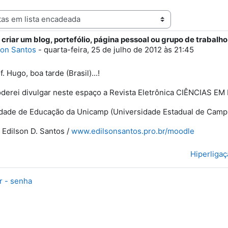
 criar um blog, portefólio, página pessoal ou grupo de trabalho
e respostas: 0
son Santos
-
quarta-feira, 25 de julho de 2012 às 21:45
. Hugo, boa tarde (Brasil)...!
erei divulgar neste espaço a Revista Eletrônica CIÊNCIAS EM
dade de Educação da Unicamp (Universidade Estadual de Campin
 Edilson D. Santos /
www.edilsonsantos.pro.br/moodle
Hiperliga
r - senha