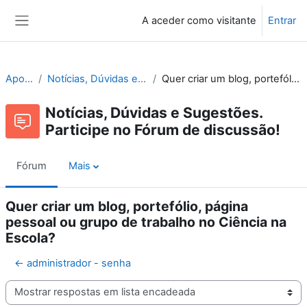
Ir para o conteúdo principal
A aceder como visitante
Entrar
Painel lateral
Apoio ao Moodle
Notícias, Dúvidas e Sugestões. Participe no Fórum de discussão!
Quer criar um blog, portefólio, página pessoal ou grupo de trabalho no Ciência na Escola?
Notícias, Dúvidas e Sugestões.
Participe no Fórum de discussão!
Fórum
Mais
Quer criar um blog, portefólio, página
pessoal ou grupo de trabalho no Ciência na
Escola?
← administrador - senha
Modo de visualização