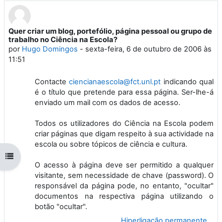
Quer criar um blog, portefólio, página pessoal ou grupo de
Número de respostas: 6
trabalho no Ciência na Escola?
por
Hugo Domingos
-
sexta-feira, 6 de outubro de 2006 às
11:51
Contacte
ciencianaescola@fct.unl.pt
indicando qual
é o título que pretende para essa página. Ser-lhe-á
enviado um mail com os dados de acesso.
Todos os utilizadores do Ciência na Escola podem
criar páginas que digam respeito à sua actividade na
escola ou sobre tópicos de ciência e cultura.
Abrir índice da disciplina
O acesso à página deve ser permitido a qualquer
visitante, sem necessidade de chave (password). O
responsável da página pode, no entanto, "ocultar"
documentos na respectiva página utilizando o
botão "ocultar".
Hiperligação permanente