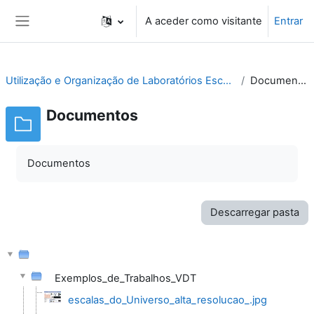
Ir para o conteúdo principal
A aceder como visitante
Entrar
Painel lateral
Utilização e Organização de Laboratórios Escolares
Documentos
Documentos
Documentos
Descarregar pasta
Exemplos_de_Trabalhos_VDT
escalas_do_Universo_alta_resolucao_.jpg