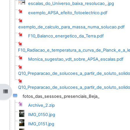
escalas_do_Universo_baixa_resolucao_.jpg
exemplo_APSA_efeito_fotoelectrico.pdf
exemplo_de_calculo_para_massa_numa_solucao.pdf
F10_Balanco_energetico_da_Terra.pdf
F10_Radiacao_e_temperatura_a_curva_de_Planck_e_a_l
Monica_sugestao_vdt_sobre_APSA_escalas.pdf
Q10_Preparacao_de_solucoes_a_partir_de_soluto_soli
Q10_Preparacao_de_solucoes_a_partir_de_soluto_solido
Abrir índice da disciplina
fotos_das_sessoes_presenciais_Beja_
Archive_2.zip
IMG_0150.jpg
IMG_0151.jpg