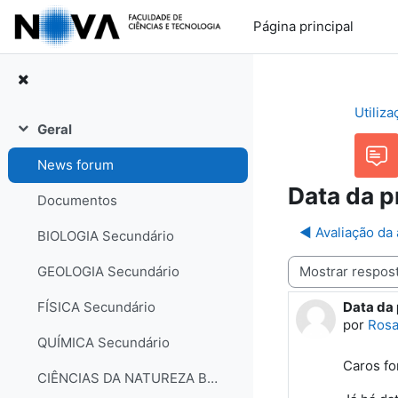
Ir para o conteúdo principal
Página principal
Utiliz
Geral
Contrair
News forum
Data da p
Documentos
◀︎ Avaliação da
BIOLOGIA Secundário
Modo de visualização
GEOLOGIA Secundário
Data da 
FÍSICA Secundário
Número d
por
Rosa
QUÍMICA Secundário
Caros f
CIÊNCIAS DA NATUREZA Básico