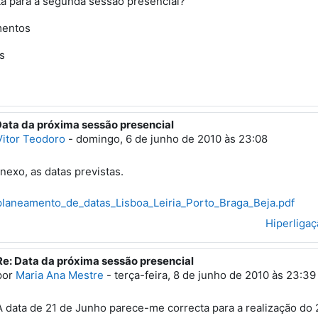
ta para a segunda sessão presencial?
entos
s
Data da próxima sessão presencial
esposta a 'Rosa Maria Pais'
Vitor Teodoro
-
domingo, 6 de junho de 2010 às 23:08
nexo, as datas previstas.
laneamento_de_datas_Lisboa_Leiria_Porto_Braga_Beja.pdf
Hiperliga
Re: Data da próxima sessão presencial
Em resposta a 'Vitor Teodoro'
por
Maria Ana Mestre
-
terça-feira, 8 de junho de 2010 às 23:39
A data de 21 de Junho parece-me correcta para a realização do 2