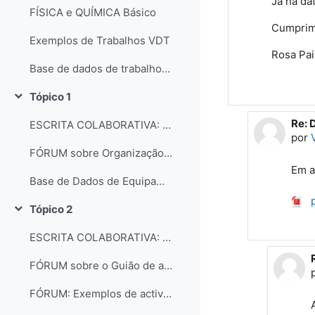
Já há da
FÍSICA e QUÍMICA Básico
Cumprim
Exemplos de Trabalhos VDT
Rosa Pai
Base de dados de trabalhos dos participantes do curso
Tópico 1
Contrair
Re: 
Em r
ESCRITA COLABORATIVA: Organização dos laboratórios
por
FÓRUM sobre Organização e gestão dos laboratórios escolares
Em a
Base de Dados de Equipamentos e Consumíveis dos Laboratórios
p
Tópico 2
Contrair
ESCRITA COLABORATIVA: Guião de Actividade Prática
FÓRUM sobre o Guião de actividades práticas
FÓRUM: Exemplos de actividades práticas e comentários...