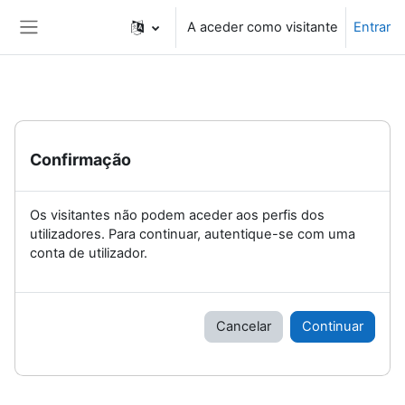
Ir para o conteúdo principal
A aceder como visitante
Entrar
Painel lateral
Confirmação
Os visitantes não podem aceder aos perfis dos
utilizadores. Para continuar, autentique-se com uma
conta de utilizador.
Cancelar
Continuar