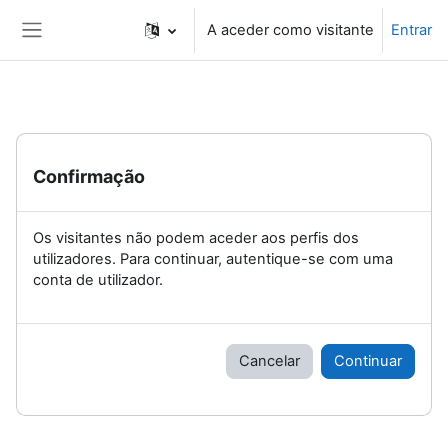
Ir para o conteúdo principal
A aceder como visitante
Entrar
Painel lateral
Confirmação
Os visitantes não podem aceder aos perfis dos
utilizadores. Para continuar, autentique-se com uma
conta de utilizador.
Cancelar
Continuar