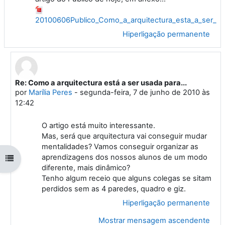
20100606Publico_Como_a_arquitectura_esta_a_ser_u
Hiperligação permanente
Re: Como a arquitectura está a ser usada para...
Em resposta a 'Vitor Teodoro'
por
Marília Peres
-
segunda-feira, 7 de junho de 2010 às
12:42
O artigo está muito interessante.
Mas, será que arquitectura vai conseguir mudar
mentalidades? Vamos conseguir organizar as
aprendizagens dos nossos alunos de um modo
Abrir índice da disciplina
diferente, mais dinâmico?
Tenho algum receio que alguns colegas se sitam
perdidos sem as 4 paredes, quadro e giz.
Hiperligação permanente
Mostrar mensagem ascendente