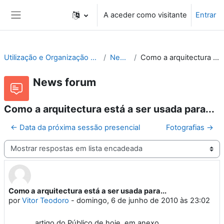
Ir para o conteúdo principal
A aceder como visitante
Entrar
Painel lateral
Utilização e Organização de Laboratórios Escolares
News forum
Como a arquitectura está a ser usada para...
News forum
Como a arquitectura está a ser usada para...
← Data da próxima sessão presencial
Fotografias →
Modo de visualização
Como a arquitectura está a ser usada para...
Número de respostas: 12
por
Vitor Teodoro
-
domingo, 6 de junho de 2010 às 23:02
artigo do Público de hoje, em anexo...