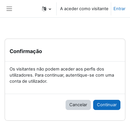
Ir para o conteúdo principal
A aceder como visitante
Entrar
Painel lateral
Confirmação
Os visitantes não podem aceder aos perfis dos
utilizadores. Para continuar, autentique-se com uma
conta de utilizador.
Cancelar
Continuar