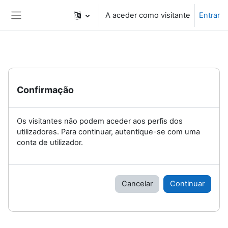
Ir para o conteúdo principal
A aceder como visitante
Entrar
Painel lateral
Confirmação
Os visitantes não podem aceder aos perfis dos
utilizadores. Para continuar, autentique-se com uma
conta de utilizador.
Cancelar
Continuar