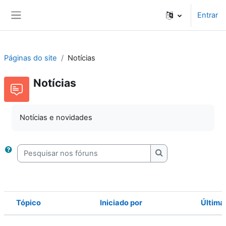
Ir para o conteúdo principal
Entrar
Painel lateral
Páginas do site
Notícias
Notícias
Notícias e novidades
Pesquisar nos fóruns
Pesquisar nos fóru
Tópico
Iniciado por
Últim
Estado
Lista de tópicos. A mostrar 41 de 41 