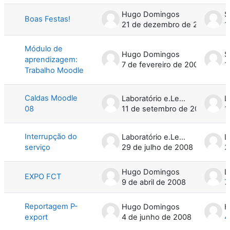
Hugo Domingos
Boas Festas!
21 de dezembro de 2007
1
Módulo de
Hugo Domingos
aprendizagem:
7 de fevereiro de 2007
1
Trabalho Moodle
Caldas Moodle
Laboratório e.Learning
08
11 de setembro de 2008
1
Interrupção do
Laboratório e.Learning
serviço
29 de julho de 2008
2
Hugo Domingos
L
EXPO FCT
9 de abril de 2008
7
Reportagem P-
Hugo Domingos
H
export
4 de junho de 2008
4