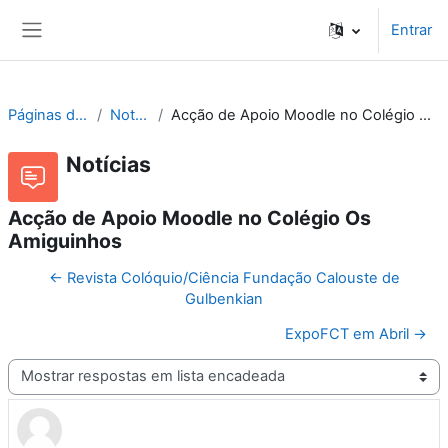
Ir para o conteúdo principal
Entrar
Painel lateral
Páginas do site
Notícias
Acção de Apoio Moodle no Colégio Os Amiguinhos
Notícias
Acção de Apoio Moodle no Colégio Os
Amiguinhos
← Revista Colóquio/Ciência Fundação Calouste de
Gulbenkian
ExpoFCT em Abril →
Modo de visualização