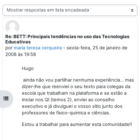
Modo de visualização
Re: BETT: Principais tendências no uso das Tecnologias
Número de respostas: 0
Educativas
por
maria teresa cerqueira
-
sexta-feira, 25 de janeiro de
2008 às 19:58
Hugo
ainda não vou partilhar nenhuma experiência... mas
dizer-lhe que reenviei o seu texto para colegas da
escola que trabalham na plataforma e se estão a
Abrir índice da disciplina
iniciar nos QI (temos 2), enviei ao conselho
executivo e já divulguei o vosso sítio junto dos
professores de físico-quimica e ciências.
Estou a trabalhar para aumentar esta comunidade!!