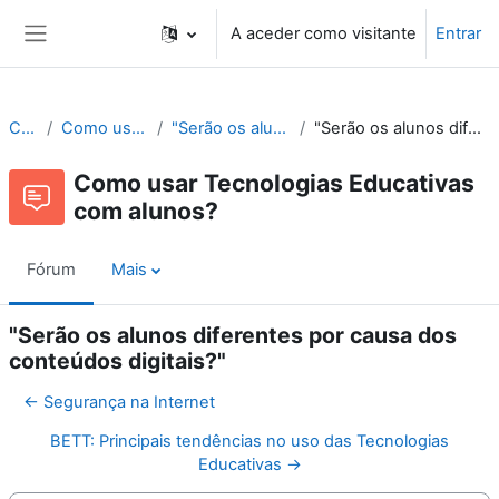
Ir para o conteúdo principal
A aceder como visitante
Entrar
Painel lateral
Cne Recursos
Como usar Tecnologias Educativas com alunos?
"Serão os alunos diferentes por causa dos conteúdos digitais?"
"Serão os alunos diferentes por causa dos conteúdos digitais?" > O que os alunos pensam?
Como usar Tecnologias Educativas
com alunos?
Fórum
Mais
"Serão os alunos diferentes por causa dos
conteúdos digitais?"
← Segurança na Internet
BETT: Principais tendências no uso das Tecnologias
Educativas →