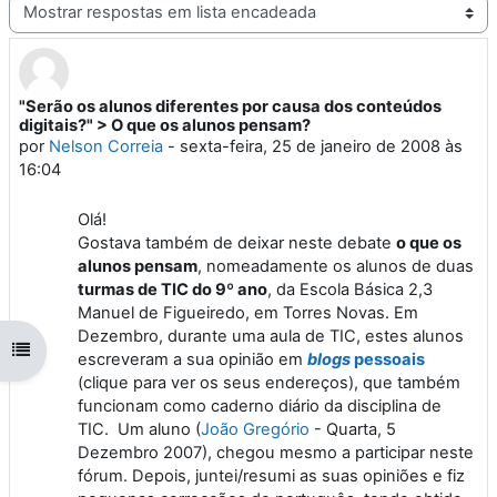
Modo de visualização
"Serão os alunos diferentes por causa dos conteúdos
Número de respostas: 0
digitais?" > O que os alunos pensam?
por
Nelson Correia
-
sexta-feira, 25 de janeiro de 2008 às
16:04
Olá!
Gostava também de deixar neste debate
o que os
alunos pensam
, nomeadamente os alunos de duas
turmas de TIC do 9º ano
, da Escola Básica 2,3
Manuel de Figueiredo, em Torres Novas. Em
Dezembro, durante uma aula de TIC, estes alunos
Abrir índice da disciplina
escreveram a sua opinião em
blogs
pessoais
(clique para ver os seus endereços), que também
funcionam como caderno diário da disciplina de
TIC. Um aluno (
João Gregório
- Quarta, 5
Dezembro 2007), chegou mesmo a participar neste
fórum. Depois, juntei/resumi as suas opiniões e fiz