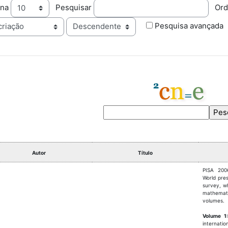
ina
Pesquisar
Ord
Ordem
Pesquisa avançada
Autor
Título
PISA 200
World pre
survey, w
mathemat
volumes.
Volume 1:
internati