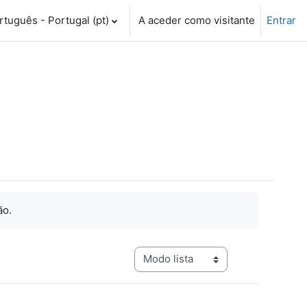
tuguês - Portugal ‎(pt)‎
A aceder como visitante
Entrar
ão.
Navegação terciária do modo de visualização