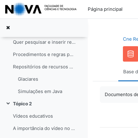
Ir para o conteúdo principal
Notícias
Página principal
Tópico 1
Contrair
Recursos educativos
Cne R
Quer pesquisar e inserir recursos? Saiba como!
Procedimentos e regras para os recursos
Repositórios de recursos educativos
Base d
Glaciares
Simulações em Java
Documentos de 
Tópico 2
Contrair
Vídeos educativos
A importância do vídeo no Ensino das Ciências