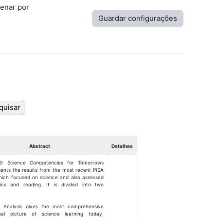
enar por
Abstract
Detalhes
6: Science Competencies for Tomorrows
sents the results from the most recent PISA
hich focused on science and also assessed
ics and reading. It is divided into two
Analysis gives the most comprehensive
onal picture of science learning today,