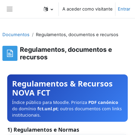
Ir para o conteúdo principal
A aceder como visitante
Entrar
Painel lateral
Documentos
Regulamentos, documentos e recursos
Regulamentos, documentos e
recursos
Regulamentos & Recursos
NOVA FCT
Índice público para Moodle. Prioriza
PDF canónico
do domínio
fct.unl.pt
; outros documentos com links
institucionais.
1) Regulamentos e Normas