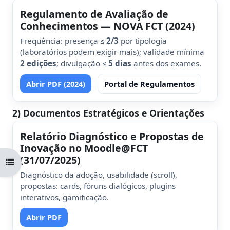
Regulamento de Avaliação de
Conhecimentos — NOVA FCT (2024)
Frequência: presença ≤
2/3
por tipologia
(laboratórios podem exigir mais); validade mínima
2 edições
; divulgação ≤
5 dias
antes dos exames.
Abrir PDF (2024)
Portal de Regulamentos
2) Documentos Estratégicos e Orientações
Relatório Diagnóstico e Propostas de
Inovação no Moodle@FCT
(31/07/2025)
Abrir índice da disciplina
Diagnóstico da adoção, usabilidade (scroll),
propostas: cards, fóruns dialógicos, plugins
interativos, gamificação.
Abrir PDF