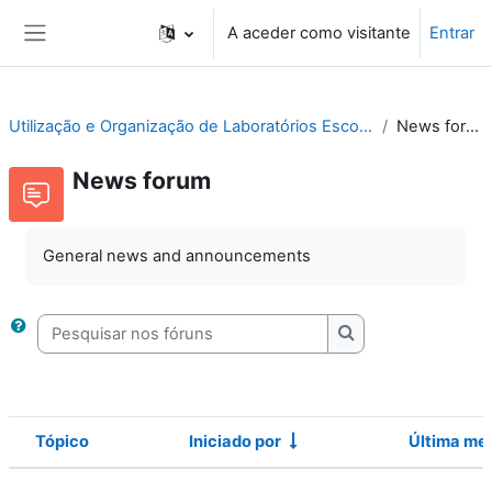
Ir para o conteúdo principal
A aceder como visitante
Entrar
Painel lateral
Utilização e Organização de Laboratórios Escolares
News forum
News forum
General news and announcements
Pesquisar nos fóruns
Pesquisar nos fóru
Tópico
Iniciado por
Última m
Estado
Lista de tópicos. A mostrar 10 de 10 