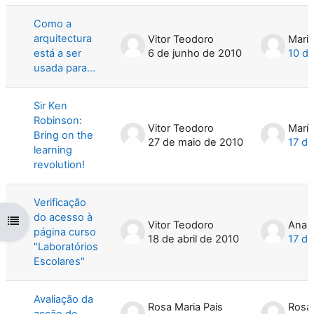
Como a
arquitectura
Vitor Teodoro
está a ser
6 de junho de 2010
10 de
usada para...
Sir Ken
Robinson:
Vitor Teodoro
Maríl
Bring on the
27 de maio de 2010
17 d
learning
revolution!
Verificação
do acesso à
Abrir índice da disciplina
Vitor Teodoro
Ana 
página curso
18 de abril de 2010
17 d
"Laboratórios
Escolares"
Avaliação da
Rosa Maria Pais
Rosa 
acção de