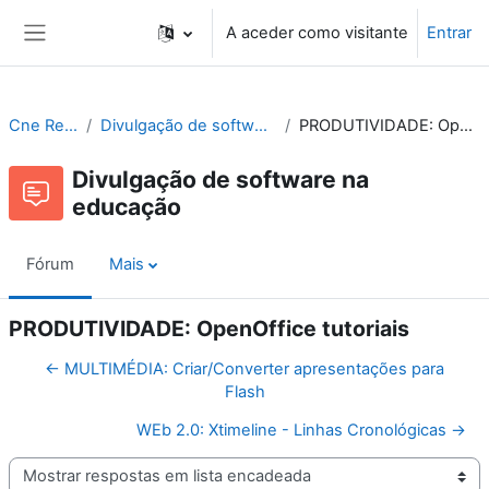
Ir para o conteúdo principal
A aceder como visitante
Entrar
Painel lateral
Cne Recursos
Divulgação de software na educação
PRODUTIVIDADE: OpenOffice tutoriais
Divulgação de software na
educação
Fórum
Mais
PRODUTIVIDADE: OpenOffice tutoriais
← MULTIMÉDIA: Criar/Converter apresentações para
Flash
WEb 2.0: Xtimeline - Linhas Cronológicas →
Modo de visualização