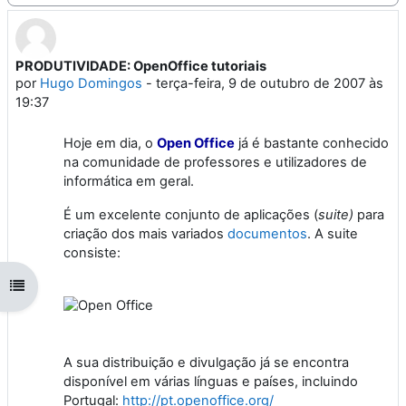
PRODUTIVIDADE: OpenOffice tutoriais
Número de respostas: 0
por
Hugo Domingos
-
terça-feira, 9 de outubro de 2007 às
19:37
Hoje em dia, o
Open Office
já é bastante conhecido
na comunidade de professores e utilizadores de
informática em geral.
É um excelente conjunto de aplicações (
suite)
para
criação dos mais variados
documentos
. A suite
consiste:
Abrir índice da disciplina
A sua distribuição e divulgação já se encontra
disponível em várias línguas e países, incluindo
Portugal:
http://pt.openoffice.org/