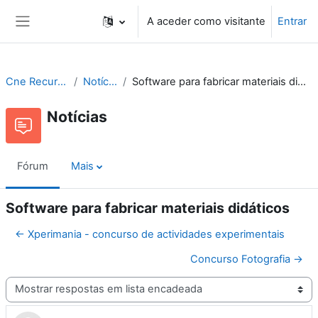
Ir para o conteúdo principal
A aceder como visitante
Entrar
Painel lateral
Cne Recursos
Notícias
Software para fabricar materiais didáticos
Notícias
Fórum
Mais
Software para fabricar materiais didáticos
← Xperimania - concurso de actividades experimentais
Concurso Fotografia →
Modo de visualização