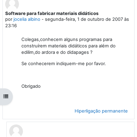
Software para fabricar materiais didáticos
Número de respostas: 1
por
jocelia albino
-
segunda-feira, 1 de outubro de 2007 às
23:16
Colegas,conhecem alguns programas para
construírem materiais didáticos para além do
edilim,do ardora e do didapages ?
Se conhecerem indiquem-me por favor.
Obrigado
Abrir índice da disciplina
Hiperligação permanente