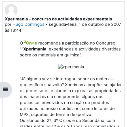
Xperimania - concurso de actividades experimentais
Número de respostas: 0
por
Hugo Domingos
-
segunda-feira, 1 de outubro de 2007
às 18:44
2
O
Cn=e
recomenda a participação no Concurso
""
Xperimania
: experiências e actividades divertidas
sobre os materiais em química".
"Já alguma vez se interrogou sobre os materiais
que estão à sua volta? Xperimania propõe-se ajudar
Abrir índice da disciplina
os professores e alunos a explorar as propriedades
dos materiais e a compreender alguns dos
processos envolvidos na criação de produtos
utilizados no nosso quotidiano, como leitores de
MP3, raquetes de ténis e desportivo.
Os alunos do 2º, 3º Ciclos e do Secundário, com
idades entre os 10 e os 20 anos, são convidados a