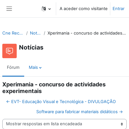
Ir para o conteúdo principal
A aceder como visitante
Entrar
Painel lateral
Cne Recursos
Notícias
Xperimania - concurso de actividades experimentais
Notícias
Fórum
Mais
Xperimania - concurso de actividades
experimentais
← EVT- Educação Visual e Tecnológica - DIVULGAÇÃO
Software para fabricar materiais didáticos →
Modo de visualização