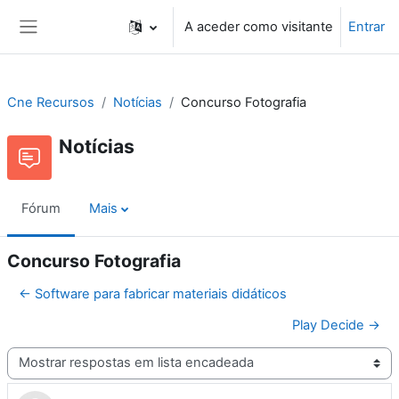
Ir para o conteúdo principal
A aceder como visitante
Entrar
Painel lateral
Cne Recursos
Notícias
Concurso Fotografia
Notícias
Fórum
Mais
Concurso Fotografia
← Software para fabricar materiais didáticos
Play Decide →
Modo de visualização