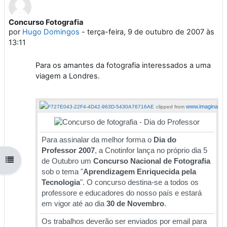
Concurso Fotografia
Número de respostas: 0
por
Hugo Domingos
-
terça-feira, 9 de outubro de 2007 às
13:11
Para os amantes da fotografia interessados a uma
viagem a Londres.
www.imagina.pt
clipped from
Para assinalar da melhor forma o
Dia do
Professor 2007
, a Cnotinfor lança no próprio dia 5
Abrir índice da disciplina
de Outubro um
Concurso Nacional de Fotografia
sob o tema "
Aprendizagem Enriquecida pela
Tecnologia
". O concurso destina-se a todos os
professore e educadores do nosso país e estará
em vigor até ao dia
30 de Novembro
.
Os trabalhos deverão ser enviados por email para