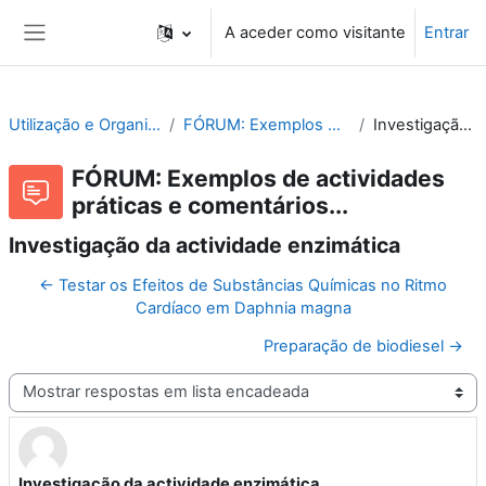
Ir para o conteúdo principal
A aceder como visitante
Entrar
Painel lateral
Utilização e Organização de Laboratórios Escolares
FÓRUM: Exemplos de actividades práticas e comentários...
Investigação da actividade enzimática
FÓRUM: Exemplos de actividades
práticas e comentários...
Investigação da actividade enzimática
← Testar os Efeitos de Substâncias Químicas no Ritmo
Cardíaco em Daphnia magna
Preparação de biodiesel →
Modo de visualização
Investigação da actividade enzimática
Número de respostas: 3