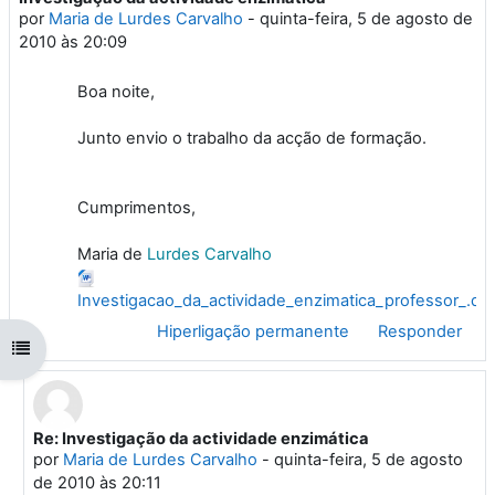
por
Maria de Lurdes Carvalho
-
quinta-feira, 5 de agosto de
2010 às 20:09
Boa noite,
Junto envio o trabalho da acção de formação.
Cumprimentos,
Maria de
Lurdes
Carvalho
Investigacao_da_actividade_enzimatica_professor_.do
Hiperligação permanente
Responder
Abrir índice da disciplina
Re: Investigação da actividade enzimática
Em resposta a 'Maria de Lurdes Carvalho'
por
Maria de Lurdes Carvalho
-
quinta-feira, 5 de agosto
de 2010 às 20:11