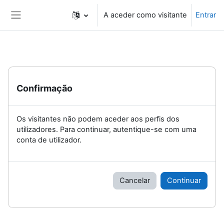
Ir para o conteúdo principal
A aceder como visitante
Entrar
Painel lateral
Confirmação
Os visitantes não podem aceder aos perfis dos
utilizadores. Para continuar, autentique-se com uma
conta de utilizador.
Cancelar
Continuar