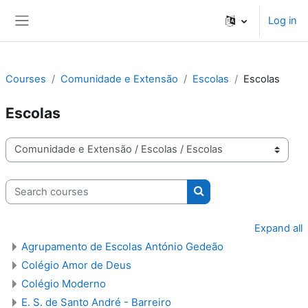
Skip to main content
Log in
Side panel
Courses
Comunidade e Extensão
Escolas
Escolas
Escolas
Course categories
Search courses
Search courses
Expand all
Agrupamento de Escolas António Gedeão
Colégio Amor de Deus
Colégio Moderno
E. S. de Santo André - Barreiro