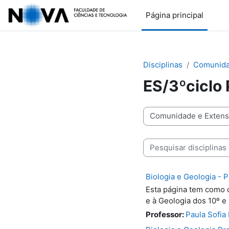
Ir para o conteúdo principal
Página principal
Disciplinas
Comunida
ES/3ºciclo
Categorias de disciplinas
Pesquisar disciplinas
Biologia e Geologia - 
Esta página tem como o
e à Geologia dos 10º e 
Professor:
Paula Sofia