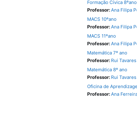
Formação Cívica 8ºano
Professor:
Ana Filipa 
MACS 10ºano
Professor:
Ana Filipa 
MACS 11ºano
Professor:
Ana Filipa 
Matemática 7º ano
Professor:
Rui Tavares
Matemática 8º ano
Professor:
Rui Tavares
Oficina de Aprendizag
Professor:
Ana Ferreir