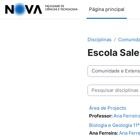
Ir para o conteúdo principal
Página principal
Disciplinas
Comunida
Escola Sale
Categorias de disciplinas
Pesquisar disciplinas
Área de Projecto
Professor:
Ana Ferreir
Biologia e Geologia 11
Ana Ferreira:
Ana Ferre