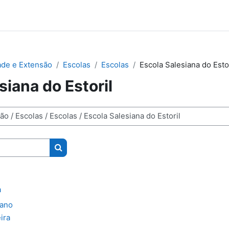
de e Extensão
Escolas
Escolas
Escola Salesiana do Estor
siana do Estoril
Pesquisar disciplinas
a
ºano
ira