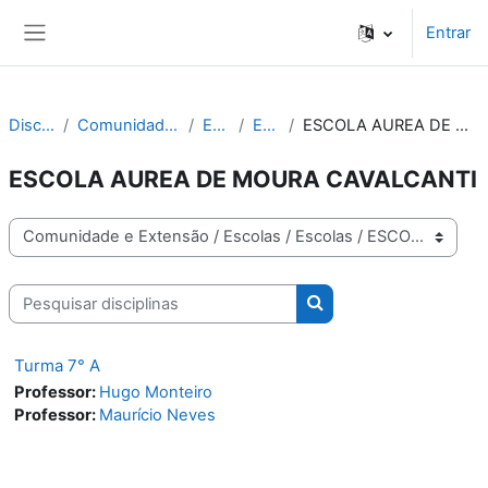
Ir para o conteúdo principal
Entrar
Painel lateral
Disciplinas
Comunidade e Extensão
Escolas
Escolas
ESCOLA AUREA DE MOURA CAVALCANTI
ESCOLA AUREA DE MOURA CAVALCANTI
Categorias de disciplinas
Pesquisar disciplinas
Pesquisar disciplinas
Turma 7° A
Professor:
Hugo Monteiro
Professor:
Maurício Neves