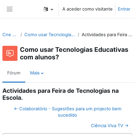
Ir para o conteúdo principal
A aceder como visitante
Entrar
Painel lateral
Cne Recursos
Como usar Tecnologias Educativas com alunos?
Actividades para Feira de Tecnologias na Escola.
Como usar Tecnologias Educativas
com alunos?
Fórum
Mais
Actividades para Feira de Tecnologias na
Escola.
← Colaboratório - Sugestões para um projecto bem
sucedido
Ciência Viva TV →