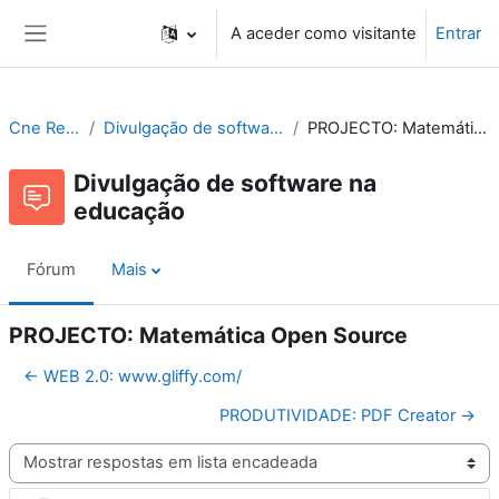
Ir para o conteúdo principal
A aceder como visitante
Entrar
Painel lateral
Cne Recursos
Divulgação de software na educação
PROJECTO: Matemática Open Source
Divulgação de software na
educação
Fórum
Mais
PROJECTO: Matemática Open Source
← WEB 2.0: www.gliffy.com/
PRODUTIVIDADE: PDF Creator →
Modo de visualização