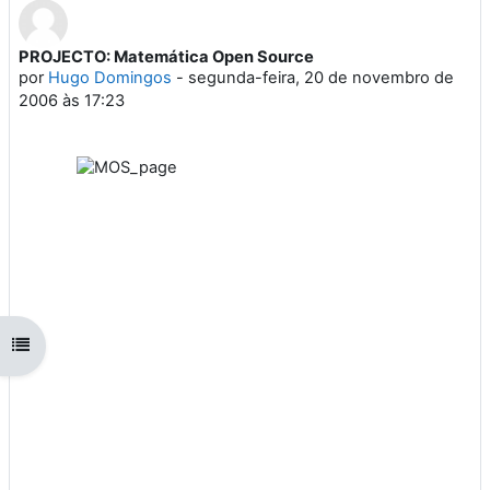
PROJECTO: Matemática Open Source
Número de respostas: 0
por
Hugo Domingos
-
segunda-feira, 20 de novembro de
2006 às 17:23
Abrir índice da disciplina