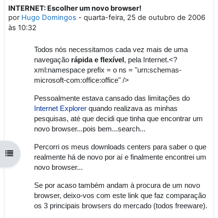
INTERNET: Escolher um novo browser!
Número de respostas: 0
por
Hugo Domingos
-
quarta-feira, 25 de outubro de 2006
às 10:32
Todos nós necessitamos cada vez mais de uma
navegação
rápida e flexível
, pela Internet.<?
xml:namespace prefix = o ns = "urn:schemas-
microsoft-com:office:office" />
Pessoalmente estava cansado das limitações do
Internet Explorer
quando realizava as minhas
pesquisas, até que decidi que tinha que encontrar um
novo browser...pois bem...search...
Percorri os meus downloads centers para saber o que
Abrir índice da disciplina
realmente há de novo por aí e finalmente encontrei um
novo browser...
Se por acaso também andam à procura de um novo
browser, deixo-vos com este link que faz comparação
os 3 principais browsers do mercado (todos freeware).