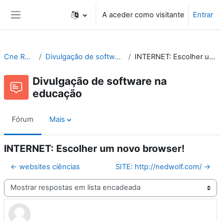
Ir para o conteúdo principal
A aceder como visitante
Entrar
Painel lateral
Cne Recursos
Divulgação de software na educação
INTERNET: Escolher um novo browser!
Divulgação de software na
educação
Fórum
Mais
INTERNET: Escolher um novo browser!
← websites ciências
SITE: http://nedwolf.com/ →
Modo de visualização