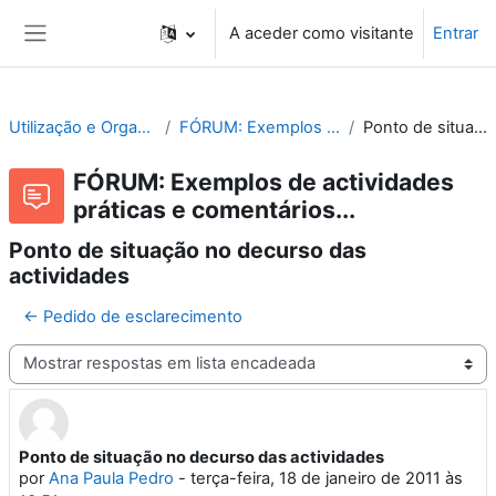
Ir para o conteúdo principal
A aceder como visitante
Entrar
Painel lateral
Utilização e Organização de Laboratórios Escolares
FÓRUM: Exemplos de actividades práticas e comentários...
Ponto de situação no decurso das actividades
FÓRUM: Exemplos de actividades
práticas e comentários...
Ponto de situação no decurso das
actividades
← Pedido de esclarecimento
Modo de visualização
Ponto de situação no decurso das actividades
Número de respostas: 2
por
Ana Paula Pedro
-
terça-feira, 18 de janeiro de 2011 às