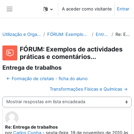
Ir para o conteúdo principal
A aceder como visitante
Entrar
Painel lateral
Utilização e Organização de Laboratórios Escolares
FÓRUM: Exemplos de actividades práticas e comentários...
Entrega de trabalhos
Re: Entrega de trabalhos
FÓRUM: Exemplos de actividades
práticas e comentários...
Entrega de trabalhos
← Formação de cristais - ficha do aluno
Transformações Físicas e Químicas →
Modo de visualização
Re: Entrega de trabalhos
Número de respostas: 0
por
Carlos Cunha
-
sexta-feira, 19 de novembro de 2010 às