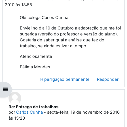
2010 às 18:58
Olé colega Carlos Cunha
Enviei no dia 10 de Outubro a adaptação que me foi
sugerida (versão do professor e versão do aluno).
Gostaria de saber qual a análise que fez do
trabalho, se ainda estiver a tempo.
Atenciosamente
Fátima Mendes
Hiperligação permanente
Responder
Abrir índice da disciplina
Re: Entrega de trabalhos
Em resposta a 'Maria de Fatima Pereira'
por
Carlos Cunha
-
sexta-feira, 19 de novembro de 2010
às 15:20