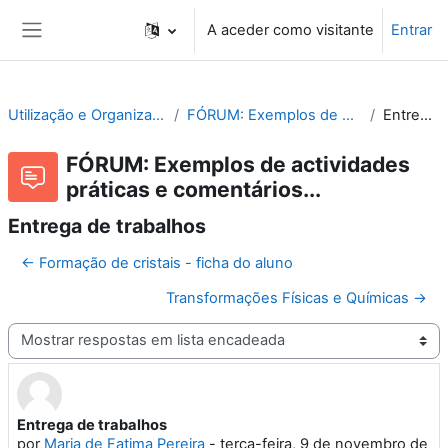
Ir para o conteúdo principal
A aceder como visitante
Entrar
Painel lateral
Utilização e Organização de Laboratórios Escolares
FÓRUM: Exemplos de actividades práticas e comentários...
Entrega de trabalhos
FÓRUM: Exemplos de actividades
práticas e comentários...
Entrega de trabalhos
← Formação de cristais - ficha do aluno
Transformações Físicas e Químicas →
Modo de visualização
Entrega de trabalhos
Número de respostas: 1
por
Maria de Fatima Pereira
-
terça-feira, 9 de novembro de