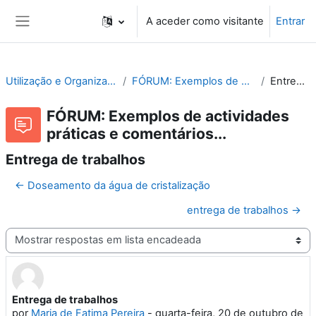
Ir para o conteúdo principal
A aceder como visitante
Entrar
Painel lateral
Utilização e Organização de Laboratórios Escolares
FÓRUM: Exemplos de actividades práticas e comentários...
Entrega de trabalhos
FÓRUM: Exemplos de actividades
práticas e comentários...
Entrega de trabalhos
← Doseamento da água de cristalização
entrega de trabalhos →
Modo de visualização
Entrega de trabalhos
Número de respostas: 0
por
Maria de Fatima Pereira
-
quarta-feira, 20 de outubro de