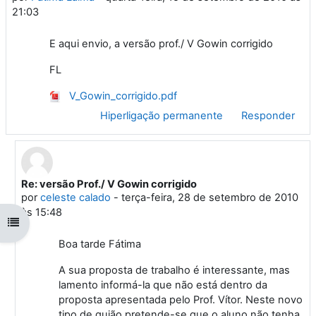
21:03
E aqui envio, a versão prof./ V Gowin corrigido
FL
V_Gowin_corrigido.pdf
Hiperligação permanente
Responder
Re: versão Prof./ V Gowin corrigido
Em resposta a 'Fátima Laima'
por
celeste calado
-
terça-feira, 28 de setembro de 2010
às 15:48
Abrir índice da disciplina
Boa tarde Fátima
A sua proposta de trabalho é interessante, mas
lamento informá-la que não está dentro da
proposta apresentada pelo Prof. Vítor. Neste novo
tipo de guião pretende-se que o aluno não tenha