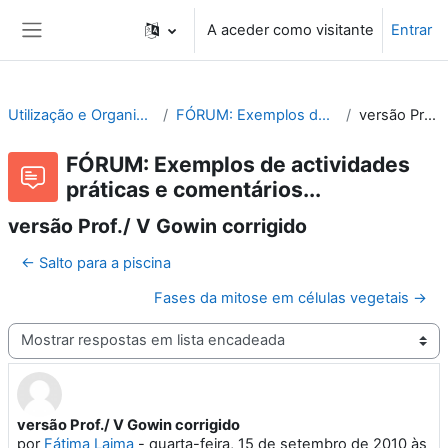
Ir para o conteúdo principal
A aceder como visitante
Entrar
Painel lateral
Utilização e Organização de Laboratórios Escolares
FÓRUM: Exemplos de actividades práticas e comentários...
versão Prof./ V Gowin corrigido
FÓRUM: Exemplos de actividades
práticas e comentários...
versão Prof./ V Gowin corrigido
← Salto para a piscina
Fases da mitose em células vegetais →
Modo de visualização
versão Prof./ V Gowin corrigido
Número de respostas: 1
por
Fátima Laima
-
quarta-feira, 15 de setembro de 2010 às